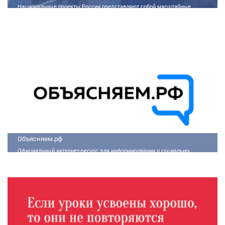
Национальные проекты России представляют собой масштабные
государственные программы, направленные на развитие ключевых сфер
жизни общества. Эти долгосрочные инициативы, реализуемые по
поручению Президента России Владимира Путина, призваны внести
существенные изменения в экономику, социальную сферу и
инфраструктуру, а также улучшить качество жизни людей.
Объясняем.рф
Официальный интернет-ресурс для информирования о социально-
экономической ситуации в России.