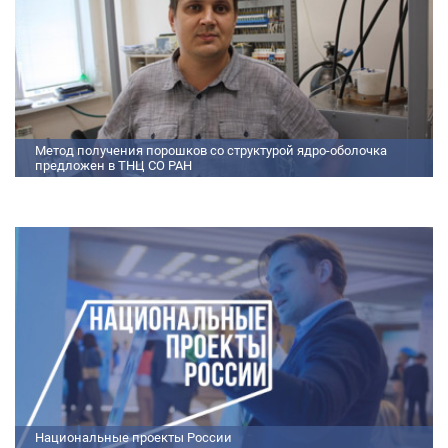
Метод получения порошков со структурой ядро-оболочка
предложен в ТНЦ СО РАН
Метод получения порошков со структурой ядро-оболочка предложен в
ТНЦ СО РАН Lorem ipsum dolor sit amet, consectetur adipiscing elit.
Praesent nec erat hendrerit, hendrerit orci et, dignissim mauris. Fusce
sollicitudin a dolor et bibendum. Suspendisse rutrum dui id vestibulum
aliquet. Vivamus imperdiet ligula id imperdiet molestie. Phasellus id convallis
purus, in condimentum felis. Phasellus hendrerit, arcu nec elementum
pretium, ipsum justo port
Национальные проекты России