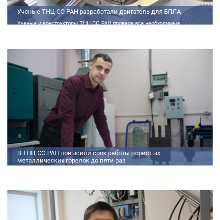
Ученые ТНЦ СО РАН разработали двигатель для БПЛА
Ученые и конструкторы ТНЦ СО РАН провели все необходимые
теплофизические расчеты, подобрали материалы и компоненты из
доступного ассортимента, провели комплекс работ по численному
моделированию процессов смесеобразования и горения, а также
разработали конструкторскую документацию на опытный образец
двигателя.
В ТНЦ СО РАН повысили срок работы пористых
металлических горелок до пяти раз
Междисциплинарный коллектив исследователей из Томского научного
центра СО РАН предложил эффективный способ микролегирования
пористых интерметаллидных горелок, получаемых методом
самораспространяющегося высокотемпературного синтеза (СВС).
Сначала ученые создали покрытие из диспрозия или иттрия на
поверхности металлических порошков, небольшая добавка которых
позволяет равномерно распределять микроконцентрацию
редкоземельных элементов по всему объем