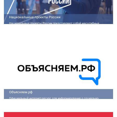
Национальные проекты России
Национальные проекты России представляют собой масштабные
государственные программы, направленные на развитие ключевых сфер
жизни общества. Эти долгосрочные инициативы, реализуемые по
поручению Президента России Владимира Путина, призваны внести
существенные изменения в экономику, социальную сферу и
инфраструктуру, а также улучшить качество жизни людей.
Объясняем.рф
Официальный интернет-ресурс для информирования о социально-
экономической ситуации в России.