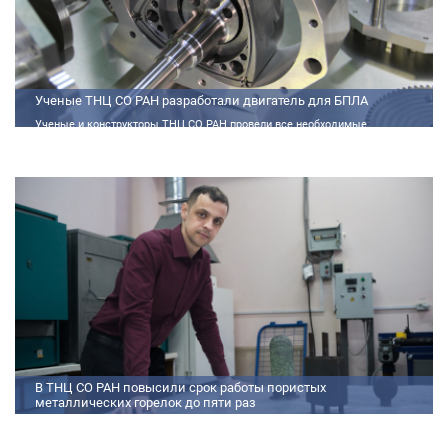
Ученые ТНЦ СО РАН разработали двигатель для БПЛА
Ученые и конструкторы ТНЦ СО РАН провели все необходимые
теплофизические расчеты, подобрали материалы и компоненты из
доступного ассортимента, провели комплекс работ по численному
моделированию процессов смесеобразования и горения, а также
разработали конструкторскую документацию на опытный образец
двигателя.
В ТНЦ СО РАН повысили срок работы пористых
металлических горелок до пяти раз
Междисциплинарный коллектив исследователей из Томского научного
центра СО РАН предложил эффективный способ микролегирования