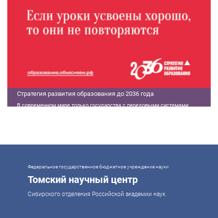
Стратегия развития образования до 2036 года
В современном мире только государства с передовыми системами
образования могут гарантировать свой суверенитет, улучшать
экономические показатели и совершать технологические прорывы. В то
же время управление сложной системой образования требует
комплексного подхода. Для этого президент России Владимир Путин
поручил правительству разработать Стратегию развития образования до
2036 года. Она должна объединить традиции отечественного образования
и сов
Федеральное государственное бюджетное учреждение науки
Томский научный центр
Сибирского отделения Российской академии наук