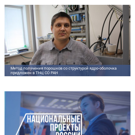
пористых интерметаллидных горелок, получаемых методом
самораспространяющегося высокотемпературного синтеза (СВС).
Сначала ученые создали покрытие из диспрозия или иттрия на
поверхности металлических порошков, небольшая добавка которых
позволяет равномерно распределять микроконцентрацию
редкоземельных элементов по всему объем
Метод получения порошков со структурой ядро-оболочка
предложен в ТНЦ СО РАН
Метод получения порошков со структурой ядро-оболочка предложен в
ТНЦ СО РАН Lorem ipsum dolor sit amet, consectetur adipiscing elit.
Praesent nec erat hendrerit, hendrerit orci et, dignissim mauris. Fusce
sollicitudin a dolor et bibendum. Suspendisse rutrum dui id vestibulum
aliquet. Vivamus imperdiet ligula id imperdiet molestie. Phasellus id convallis
purus, in condimentum felis. Phasellus hendrerit, arcu nec elementum
pretium, ipsum justo port