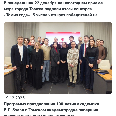
В понедельник 22 декабря на новогоднем приеме
мэра города Томска подвели итоги конкурса
«Томич года». В числе четырех победителей на
сцену ТЮЗа поднялись директор Дома ученых
Томского научного центра Людмила Смирнова и
советник директора ТНЦ СО РАН Евгений
Ковалевский.
19.12.2025
Программу празднования 100-летия академика
В.Е. Зуева в Томском академгородке завершил
конкурс докладов молодых ученых