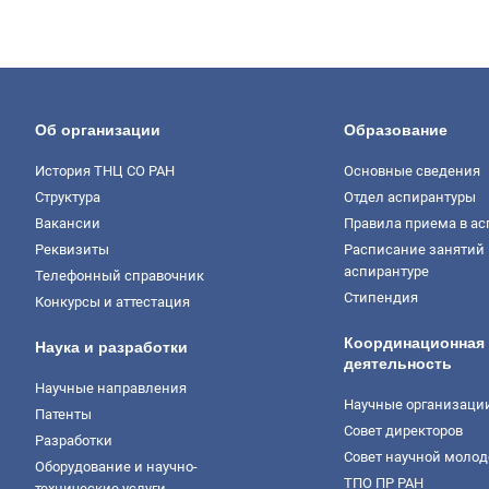
Об организации
Образование
История ТНЦ СО РАН
Основные сведения
Структура
Отдел аспирантуры
Вакансии
Правила приема в ас
Реквизиты
Расписание занятий 
аспирантуре
Телефонный справочник
Стипендия
Конкурсы и аттестация
Координационная
Наука и разработки
деятельность
Научные направления
Научные организаци
Патенты
Совет директоров
Разработки
Совет научной моло
Оборудование и научно-
ТПО ПР РАН
технические услуги