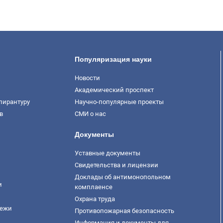
Популяризация науки
Новости
Академический проспект
пирантуру
Научно-популярные проекты
в
СМИ о нас
Документы
Уставные документы
Свидетельства и лицензии
Доклады об антимонопольном
и
комплаенсе
Охрана труда
дежи
Противопожарная безопасность
Информация и документы для