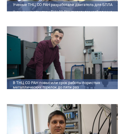
Ученые ТНЦ СО РАН разработали двигатель для БПЛА
Ученые и конструкторы ТНЦ СО РАН провели все необходимые
теплофизические расчеты, подобрали материалы и компоненты
из доступного ассортимента, провели комплекс работ по
численному моделированию процессов смесеобразования и
горения, а также разработали конструкторскую документацию
на опытный образец двигателя.
В ТНЦ СО РАН повысили срок работы пористых
металлических горелок до пяти раз
Междисциплинарный коллектив исследователей из Томского
научного центра СО РАН предложил эффективный способ
микролегирования пористых интерметаллидных горелок,
получаемых методом самораспространяющегося
высокотемпературного синтеза (СВС). Сначала ученые создали
покрытие из диспрозия или иттрия на поверхности
металлических порошков, небольшая добавка которых
позволяет равномерно распределять микроконцентрацию
редкоземельных элементов по всему объем