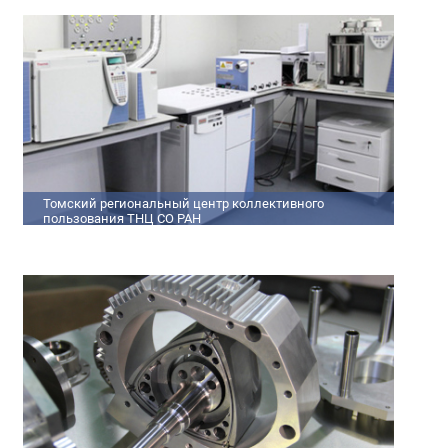
кадров
Томский региональный центр коллективного
пользования ТНЦ СО РАН
На базе Томского регионального центра коллективного
пользования ТНЦ СО РАН ведутся исследования атмосферы,
исследования по физико-химический анализу,
материаловедению, радиоизмерению, спектроскопии и
осциллографии