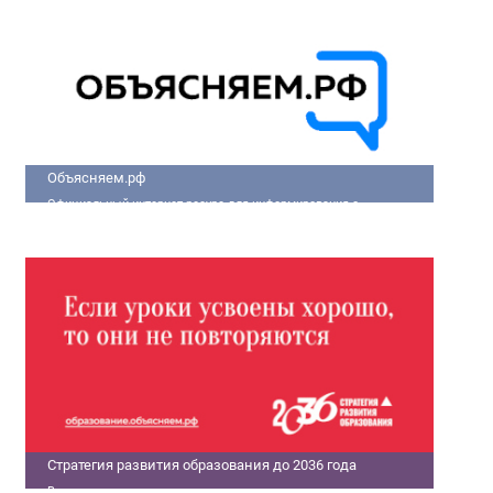
улучшить качество жизни людей.
Объясняем.рф
Официальный интернет-ресурс для информирования о
социально-экономической ситуации в России.
Стратегия развития образования до 2036 года
В современном мире только государства с передовыми