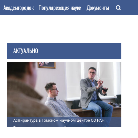
Академгородок
Популяризация науки
Документы
АКТУАЛЬНО
Аспирантура в Томском научном центре СО РАН
Программы аспирантуры разрабатываются в соответствии с
федеральными государственными требованиями (далее - ФГТ) и
программами подготовки научных и научно-педагогических