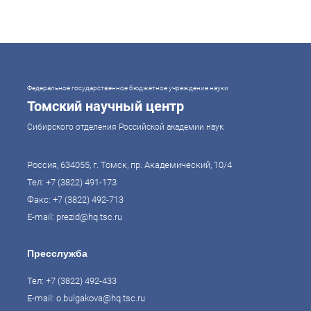
системами образования могут гарантировать свой суверенитет,
улучшать экономические показатели и совершать
технологические прорывы. В то же время управление сложной
системой образования требует комплексного подхода. Для этого
президент России Владимир Путин поручил правительству
разработать Стратегию развития образования до 2036 года. Она
должна объединить традиции отечественного образования и сов
Федеральное государственное бюджетное учреждение науки
Томский научный центр
Сибирского отделения Российской академии наук
Россия, 634055, г. Томск, пр. Академический, 10/4
Тел:
+7 (3822) 491-173
Факс: +7 (3822) 492-713
E-mail:
prezid@hq.tsc.ru
Пресслужба
Тел:
+7 (3822) 492-433
E-mail:
o.bulgakova@hq.tsc.ru