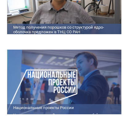
Метод получения порошков со структурой ядро-
оболочка предложен в ТНЦ СО РАН
Метод получения порошков со структурой ядро-оболочка
предложен в ТНЦ СО РАН Lorem ipsum dolor sit amet,
consectetur adipiscing elit. Praesent nec erat hendrerit, hendrerit
orci et, dignissim mauris. Fusce sollicitudin a dolor et bibendum.
Suspendisse rutrum dui id vestibulum aliquet. Vivamus imperdiet
ligula id imperdiet molestie. Phasellus id convallis purus, in
condimentum felis. Phasellus hendrerit, arcu nec elementum
pretium, ipsum justo port
Национальные проекты России
Национальные проекты России представляют собой
масштабные государственные программы, направленные на
развитие ключевых сфер жизни общества. Эти долгосрочные
инициативы, реализуемые по поручению Президента России
Владимира Путина, призваны внести существенные изменения в
экономику, социальную сферу и инфраструктуру, а также