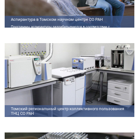
Аспирантура в Томском научном центре СО РАН
Программы аспирантуры разрабатываются в соответствии с
федеральными государственными требованиями (далее - ФГТ) и
программами подготовки научных и научно-педагогических кадров
Томский региональный центр коллективного пользования
ТНЦ СО РАН
На базе Томского регионального центра коллективного пользования ТНЦ
СО РАН ведутся исследования атмосферы, исследования по физико-
химический анализу, материаловедению, радиоизмерению, спектроскопии
и осциллографии