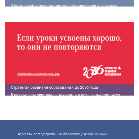
Официальный интернет-ресурс для информирования о социально-
экономической ситуации в России.
Стратегия развития образования до 2036 года
В современном мире только государства с передовыми системами
образования могут гарантировать свой суверенитет, улучшать
экономические показатели и совершать технологические прорывы. В то
же время управление сложной системой образования требует
комплексного подхода. Для этого президент России Владимир Путин
поручил правительству разработать Стратегию развития образования до
2036 года. Она должна объединить традиции отечественного образования
и сов
Федеральное государственное бюджетное учреждение науки