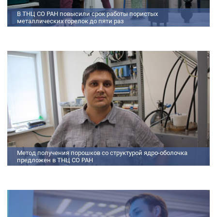
В ТНЦ СО РАН повысили срок работы пористых
металлических горелок до пяти раз
Междисциплинарный коллектив исследователей из Томского научного
центра СО РАН предложил эффективный способ микролегирования
пористых интерметаллидных горелок, получаемых методом
самораспространяющегося высокотемпературного синтеза (СВС).
Сначала ученые создали покрытие из диспрозия или иттрия на
поверхности металлических порошков, небольшая добавка которых
позволяет равномерно распределять микроконцентрацию
редкоземельных элементов по всему объем
Метод получения порошков со структурой ядро-оболочка
предложен в ТНЦ СО РАН
Метод получения порошков со структурой ядро-оболочка предложен в
ТНЦ СО РАН Lorem ipsum dolor sit amet, consectetur adipiscing elit.
Praesent nec erat hendrerit, hendrerit orci et, dignissim mauris. Fusce
sollicitudin a dolor et bibendum. Suspendisse rutrum dui id vestibulum
aliquet. Vivamus imperdiet ligula id imperdiet molestie. Phasellus id convallis
purus, in condimentum felis. Phasellus hendrerit, arcu nec elementum
pretium, ipsum justo port