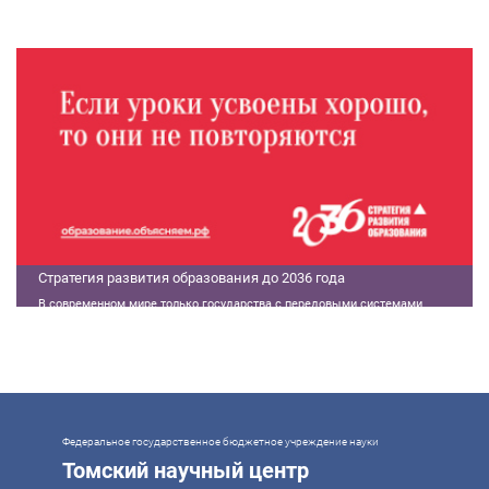
экономической ситуации в России.
Стратегия развития образования до 2036 года
В современном мире только государства с передовыми системами
образования могут гарантировать свой суверенитет, улучшать
экономические показатели и совершать технологические прорывы. В то
же время управление сложной системой образования требует
комплексного подхода. Для этого президент России Владимир Путин
поручил правительству разработать Стратегию развития образования до
2036 года. Она должна объединить традиции отечественного образования
и сов
Федеральное государственное бюджетное учреждение науки
Томский научный центр