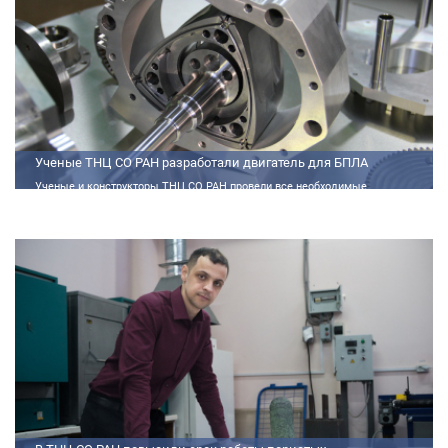
Ученые ТНЦ СО РАН разработали двигатель для БПЛА
Ученые и конструкторы ТНЦ СО РАН провели все необходимые
теплофизические расчеты, подобрали материалы и компоненты из
доступного ассортимента, провели комплекс работ по численному
моделированию процессов смесеобразования и горения, а также
разработали конструкторскую документацию на опытный образец
двигателя.