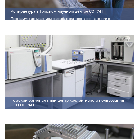
Аспирантура в Томском научном центре СО РАН
Программы аспирантуры разрабатываются в соответствии с
федеральными государственными требованиями (далее - ФГТ) и
программами подготовки научных и научно-педагогических кадров
Томский региональный центр коллективного пользования
ТНЦ СО РАН
На базе Томского регионального центра коллективного пользования ТНЦ
СО РАН ведутся исследования атмосферы, исследования по физико-
химический анализу, материаловедению, радиоизмерению, спектроскопии
и осциллографии