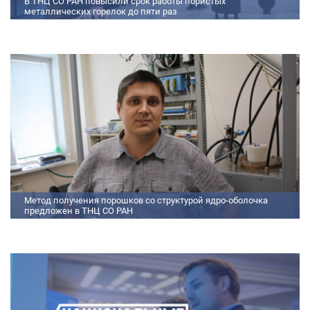
В ТНЦ СО РАН повысили срок работы пористых
металлических горелок до пяти раз
Междисциплинарный коллектив исследователей из Томского научного
центра СО РАН предложил эффективный способ микролегирования
пористых интерметаллидных горелок, получаемых методом
самораспространяющегося высокотемпературного синтеза (СВС).
Сначала ученые создали покрытие из диспрозия или иттрия на
поверхности металлических порошков, небольшая добавка которых
позволяет равномерно распределять микроконцентрацию
редкоземельных элементов по всему объем
Метод получения порошков со структурой ядро-оболочка
предложен в ТНЦ СО РАН
Метод получения порошков со структурой ядро-оболочка предложен в
ТНЦ СО РАН Lorem ipsum dolor sit amet, consectetur adipiscing elit.
Praesent nec erat hendrerit, hendrerit orci et, dignissim mauris. Fusce
sollicitudin a dolor et bibendum. Suspendisse rutrum dui id vestibulum
aliquet. Vivamus imperdiet ligula id imperdiet molestie. Phasellus id convallis
purus, in condimentum felis. Phasellus hendrerit, arcu nec elementum
pretium, ipsum justo port