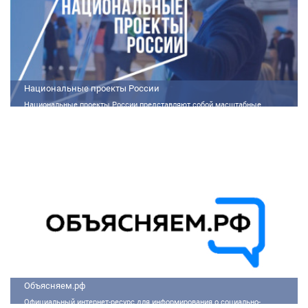
Национальные проекты России
Национальные проекты России представляют собой масштабные
государственные программы, направленные на развитие ключевых сфер
жизни общества. Эти долгосрочные инициативы, реализуемые по
поручению Президента России Владимира Путина, призваны внести
существенные изменения в экономику, социальную сферу и
инфраструктуру, а также улучшить качество жизни людей.
Объясняем.рф
Официальный интернет-ресурс для информирования о социально-