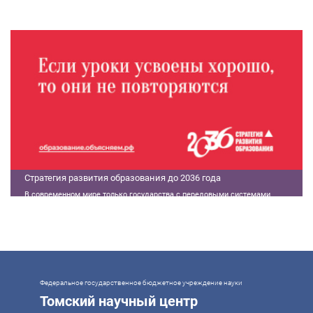
экономической ситуации в России.
Стратегия развития образования до 2036 года
В современном мире только государства с передовыми системами
образования могут гарантировать свой суверенитет, улучшать
экономические показатели и совершать технологические прорывы. В то
же время управление сложной системой образования требует
комплексного подхода. Для этого президент России Владимир Путин
поручил правительству разработать Стратегию развития образования до
2036 года. Она должна объединить традиции отечественного образования
и сов
Федеральное государственное бюджетное учреждение науки
Томский научный центр