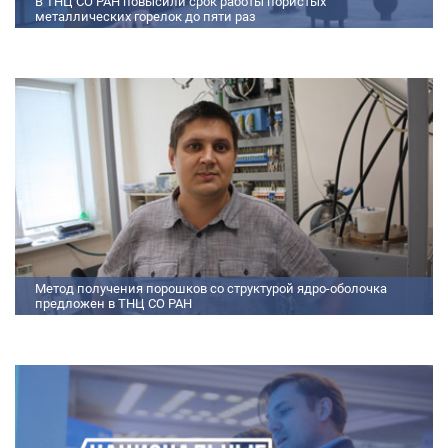
В ТНЦ СО РАН повысили срок работы пористых
металлических горелок до пяти раз
Междисциплинарный коллектив исследователей из Томского научного
центра СО РАН предложил эффективный способ микролегирования
пористых интерметаллидных горелок, получаемых методом
самораспространяющегося высокотемпературного синтеза (СВС).
Сначала ученые создали покрытие из диспрозия или иттрия на
поверхности металлических порошков, небольшая добавка которых
позволяет равномерно распределять микроконцентрацию
редкоземельных элементов по всему объем
Метод получения порошков со структурой ядро-оболочка
предложен в ТНЦ СО РАН
Метод получения порошков со структурой ядро-оболочка предложен в
ТНЦ СО РАН Lorem ipsum dolor sit amet, consectetur adipiscing elit.
Praesent nec erat hendrerit, hendrerit orci et, dignissim mauris. Fusce
sollicitudin a dolor et bibendum. Suspendisse rutrum dui id vestibulum
aliquet. Vivamus imperdiet ligula id imperdiet molestie. Phasellus id convallis
purus, in condimentum felis. Phasellus hendrerit, arcu nec elementum
pretium, ipsum justo port