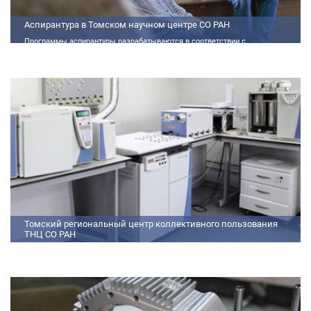
Аспирантура в Томском научном центре СО РАН
Программы аспирантуры разрабатываются в соответствии с
федеральными государственными требованиями (далее - ФГТ) и
программами подготовки научных и научно-педагогических кадров
Томский региональный центр коллективного пользования
ТНЦ СО РАН
На базе Томского регионального центра коллективного пользования ТНЦ
СО РАН ведутся исследования атмосферы, исследования по физико-
химический анализу, материаловедению, радиоизмерению, спектроскопии
и осциллографии