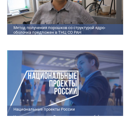
Метод получения порошков со структурой ядро-
оболочка предложен в ТНЦ СО РАН
Метод получения порошков со структурой ядро-оболочка
предложен в ТНЦ СО РАН Lorem ipsum dolor sit amet,
consectetur adipiscing elit. Praesent nec erat hendrerit, hendrerit
orci et, dignissim mauris. Fusce sollicitudin a dolor et bibendum.
Suspendisse rutrum dui id vestibulum aliquet. Vivamus imperdiet
ligula id imperdiet molestie. Phasellus id convallis purus, in
condimentum felis. Phasellus hendrerit, arcu nec elementum
pretium, ipsum justo port
Национальные проекты России
Национальные проекты России представляют собой
масштабные государственные программы, направленные на
развитие ключевых сфер жизни общества. Эти долгосрочные
инициативы, реализуемые по поручению Президента России
Владимира Путина, призваны внести существенные изменения в
экономику, социальную сферу и инфраструктуру, а также