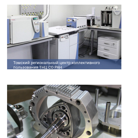
кадров
Томский региональный центр коллективного
пользования ТНЦ СО РАН
На базе Томского регионального центра коллективного
пользования ТНЦ СО РАН ведутся исследования атмосферы,
исследования по физико-химический анализу,
материаловедению, радиоизмерению, спектроскопии и
осциллографии