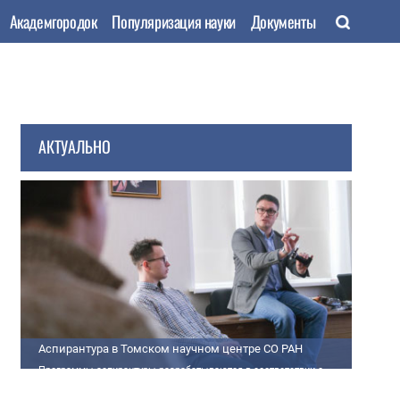
Академгородок
Популяризация науки
Документы
АКТУАЛЬНО
Аспирантура в Томском научном центре СО РАН
Программы аспирантуры разрабатываются в соответствии с
федеральными государственными требованиями (далее - ФГТ) и
программами подготовки научных и научно-педагогических