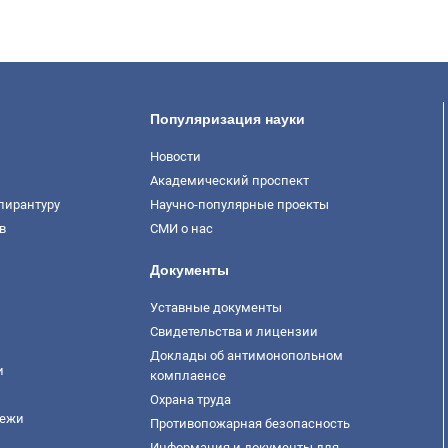
Популяризация науки
Новости
Академический проспект
пирантуру
Научно-популярные проекты
в
СМИ о нас
Документы
Уставные документы
Свидетельства и лицензии
Доклады об антимонопольном
и
комплаенсе
Охрана труда
дежи
Противопожарная безопасность
Информация и документы для