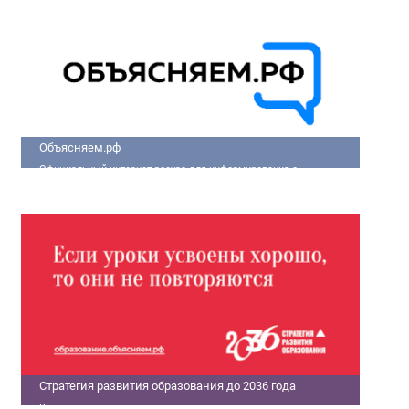
улучшить качество жизни людей.
Объясняем.рф
Официальный интернет-ресурс для информирования о
социально-экономической ситуации в России.
Стратегия развития образования до 2036 года
В современном мире только государства с передовыми