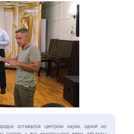
родок оставался центром науки, одной из
м городе, а все находящиеся здесь объекты