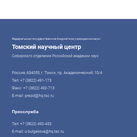
системами образования могут гарантировать свой суверенитет,
улучшать экономические показатели и совершать
технологические прорывы. В то же время управление сложной
системой образования требует комплексного подхода. Для этого
президент России Владимир Путин поручил правительству
разработать Стратегию развития образования до 2036 года. Она
должна объединить традиции отечественного образования и сов
Федеральное государственное бюджетное учреждение науки
Томский научный центр
Сибирского отделения Российской академии наук
Россия, 634055, г. Томск, пр. Академический, 10/4
Тел:
+7 (3822) 491-173
Факс: +7 (3822) 492-713
E-mail:
prezid@hq.tsc.ru
Пресслужба
Тел:
+7 (3822) 492-433
E-mail:
o.bulgakova@hq.tsc.ru