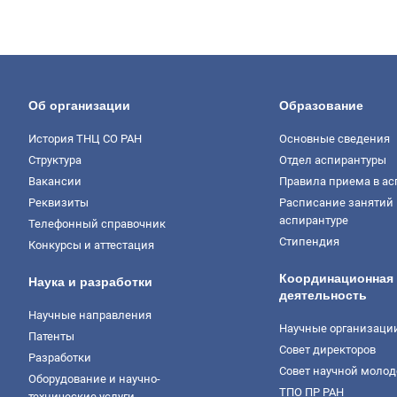
Об организации
Образование
История ТНЦ СО РАН
Основные сведения
Структура
Отдел аспирантуры
Вакансии
Правила приема в ас
Реквизиты
Расписание занятий 
аспирантуре
Телефонный справочник
Стипендия
Конкурсы и аттестация
Координационная
Наука и разработки
деятельность
Научные направления
Научные организаци
Патенты
Совет директоров
Разработки
Совет научной моло
Оборудование и научно-
ТПО ПР РАН
технические услуги