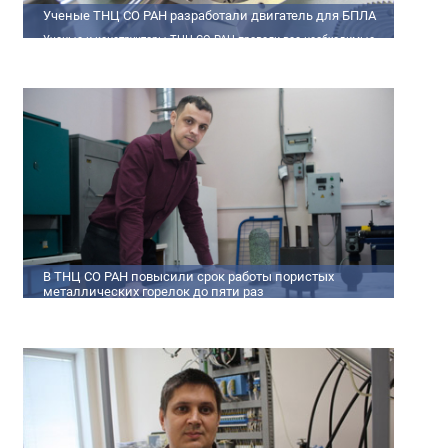
Ученые ТНЦ СО РАН разработали двигатель для БПЛА
Ученые и конструкторы ТНЦ СО РАН провели все необходимые
теплофизические расчеты, подобрали материалы и компоненты
из доступного ассортимента, провели комплекс работ по
численному моделированию процессов смесеобразования и
горения, а также разработали конструкторскую документацию
на опытный образец двигателя.
В ТНЦ СО РАН повысили срок работы пористых
металлических горелок до пяти раз
Междисциплинарный коллектив исследователей из Томского
научного центра СО РАН предложил эффективный способ
микролегирования пористых интерметаллидных горелок,
получаемых методом самораспространяющегося
высокотемпературного синтеза (СВС). Сначала ученые создали
покрытие из диспрозия или иттрия на поверхности
металлических порошков, небольшая добавка которых
позволяет равномерно распределять микроконцентрацию
редкоземельных элементов по всему объем