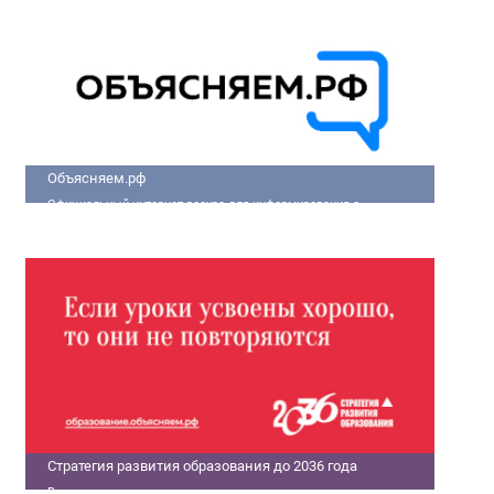
улучшить качество жизни людей.
Объясняем.рф
Официальный интернет-ресурс для информирования о
социально-экономической ситуации в России.
Стратегия развития образования до 2036 года
В современном мире только государства с передовыми