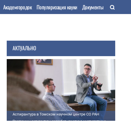
Академгородок
Популяризация науки
Документы
АКТУАЛЬНО
Аспирантура в Томском научном центре СО РАН
Программы аспирантуры разрабатываются в соответствии с
федеральными государственными требованиями (далее - ФГТ) и
программами подготовки научных и научно-педагогических