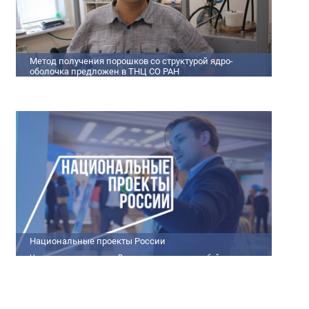
Метод получения порошков со структурой ядро-
оболочка предложен в ТНЦ СО РАН
Метод получения порошков со структурой ядро-оболочка
предложен в ТНЦ СО РАН Lorem ipsum dolor sit amet,
consectetur adipiscing elit. Praesent nec erat hendrerit, hendrerit
orci et, dignissim mauris. Fusce sollicitudin a dolor et bibendum.
Suspendisse rutrum dui id vestibulum aliquet. Vivamus imperdiet
ligula id imperdiet molestie. Phasellus id convallis purus, in
condimentum felis. Phasellus hendrerit, arcu nec elementum
pretium, ipsum justo port
Национальные проекты России
Национальные проекты России представляют собой
масштабные государственные программы, направленные на
развитие ключевых сфер жизни общества. Эти долгосрочные
инициативы, реализуемые по поручению Президента России
Владимира Путина, призваны внести существенные изменения в
экономику, социальную сферу и инфраструктуру, а также