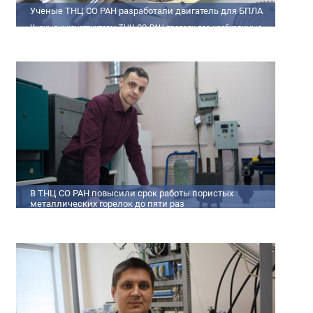
Ученые ТНЦ СО РАН разработали двигатель для БПЛА
Ученые и конструкторы ТНЦ СО РАН провели все необходимые
теплофизические расчеты, подобрали материалы и компоненты
из доступного ассортимента, провели комплекс работ по
численному моделированию процессов смесеобразования и
горения, а также разработали конструкторскую документацию
на опытный образец двигателя.
В ТНЦ СО РАН повысили срок работы пористых
металлических горелок до пяти раз
Междисциплинарный коллектив исследователей из Томского
научного центра СО РАН предложил эффективный способ
микролегирования пористых интерметаллидных горелок,
получаемых методом самораспространяющегося
высокотемпературного синтеза (СВС). Сначала ученые создали
покрытие из диспрозия или иттрия на поверхности
металлических порошков, небольшая добавка которых
позволяет равномерно распределять микроконцентрацию
редкоземельных элементов по всему объем