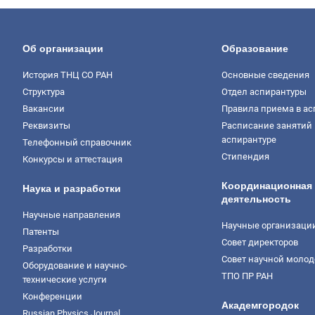
Об организации
Образование
История ТНЦ СО РАН
Основные сведения
Структура
Отдел аспирантуры
Вакансии
Правила приема в ас
Реквизиты
Расписание занятий 
аспирантуре
Телефонный справочник
Стипендия
Конкурсы и аттестация
Координационная
Наука и разработки
деятельность
Научные направления
Научные организаци
Патенты
Совет директоров
Разработки
Совет научной моло
Оборудование и научно-
ТПО ПР РАН
технические услуги
Конференции
Академгородок
Russian Physics Journal