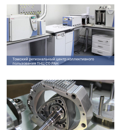
кадров
Томский региональный центр коллективного
пользования ТНЦ СО РАН
На базе Томского регионального центра коллективного
пользования ТНЦ СО РАН ведутся исследования атмосферы,
исследования по физико-химический анализу,
материаловедению, радиоизмерению, спектроскопии и
осциллографии