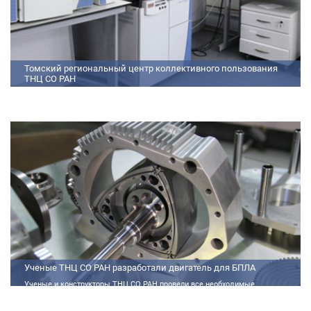
Томский региональный центр коллективного пользования
ТНЦ СО РАН
На базе Томского регионального центра коллективного пользования ТНЦ
СО РАН ведутся исследования атмосферы, исследования по физико-
химический анализу, материаловедению, радиоизмерению, спектроскопии
и осциллографии
Ученые ТНЦ СО РАН разработали двигатель для БПЛА
Ученые и конструкторы ТНЦ СО РАН провели все необходимые
теплофизические расчеты, подобрали материалы и компоненты из
доступного ассортимента, провели комплекс работ по численному