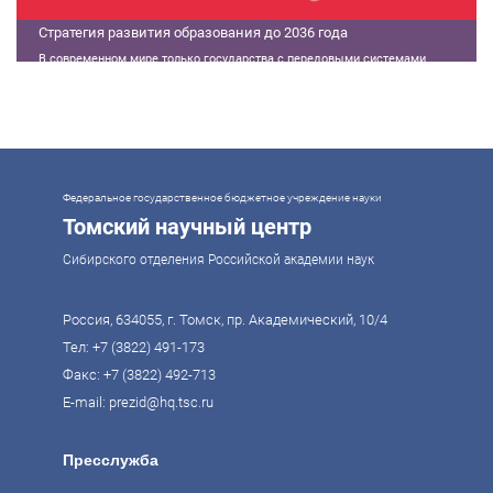
Стратегия развития образования до 2036 года
В современном мире только государства с передовыми системами
образования могут гарантировать свой суверенитет, улучшать
экономические показатели и совершать технологические прорывы. В то
же время управление сложной системой образования требует
комплексного подхода. Для этого президент России Владимир Путин
поручил правительству разработать Стратегию развития образования до
2036 года. Она должна объединить традиции отечественного образования
и сов
Федеральное государственное бюджетное учреждение науки
Томский научный центр
Сибирского отделения Российской академии наук
Россия, 634055, г. Томск, пр. Академический, 10/4
Тел:
+7 (3822) 491-173
Факс: +7 (3822) 492-713
E-mail:
prezid@hq.tsc.ru
Пресслужба