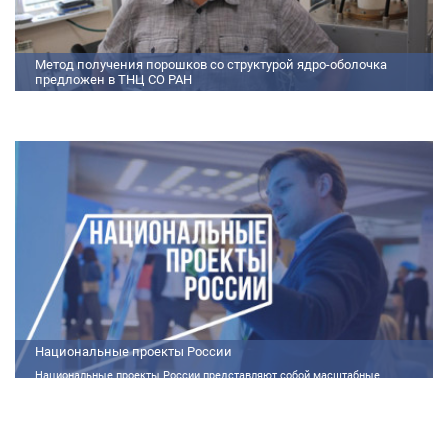
Метод получения порошков со структурой ядро-оболочка
предложен в ТНЦ СО РАН
Метод получения порошков со структурой ядро-оболочка предложен в
ТНЦ СО РАН Lorem ipsum dolor sit amet, consectetur adipiscing elit.
Praesent nec erat hendrerit, hendrerit orci et, dignissim mauris. Fusce
sollicitudin a dolor et bibendum. Suspendisse rutrum dui id vestibulum
aliquet. Vivamus imperdiet ligula id imperdiet molestie. Phasellus id convallis
purus, in condimentum felis. Phasellus hendrerit, arcu nec elementum
pretium, ipsum justo port
Национальные проекты России
Национальные проекты России представляют собой масштабные
государственные программы, направленные на развитие ключевых сфер
жизни общества. Эти долгосрочные инициативы, реализуемые по
поручению Президента России Владимира Путина, призваны внести
существенные изменения в экономику, социальную сферу и
инфраструктуру, а также улучшить качество жизни людей.