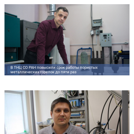
моделированию процессов смесеобразования и горения, а также
разработали конструкторскую документацию на опытный образец
двигателя.
В ТНЦ СО РАН повысили срок работы пористых
металлических горелок до пяти раз
Междисциплинарный коллектив исследователей из Томского научного
центра СО РАН предложил эффективный способ микролегирования
пористых интерметаллидных горелок, получаемых методом
самораспространяющегося высокотемпературного синтеза (СВС).
Сначала ученые создали покрытие из диспрозия или иттрия на
поверхности металлических порошков, небольшая добавка которых
позволяет равномерно распределять микроконцентрацию
редкоземельных элементов по всему объем