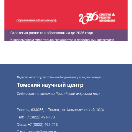
Стратегия развития образования до 2036 года
В современном мире только государства с передовыми системами
образования могут гарантировать свой суверенитет, улучшать
экономические показатели и совершать технологические прорывы. В то
же время управление сложной системой образования требует
комплексного подхода. Для этого президент России Владимир Путин
поручил правительству разработать Стратегию развития образования до
2036 года. Она должна объединить традиции отечественного образования
и сов
Федеральное государственное бюджетное учреждение науки
Томский научный центр
Сибирского отделения Российской академии наук
Россия, 634055, г. Томск, пр. Академический, 10/4
Тел:
+7 (3822) 491-173
Факс: +7 (3822) 492-713
E-mail:
prezid@hq.tsc.ru