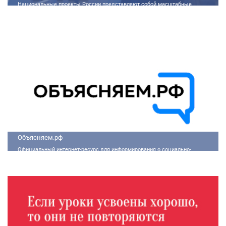
Национальные проекты России представляют собой масштабные
государственные программы, направленные на развитие ключевых сфер
жизни общества. Эти долгосрочные инициативы, реализуемые по
поручению Президента России Владимира Путина, призваны внести
существенные изменения в экономику, социальную сферу и
инфраструктуру, а также улучшить качество жизни людей.
Объясняем.рф
Официальный интернет-ресурс для информирования о социально-
экономической ситуации в России.