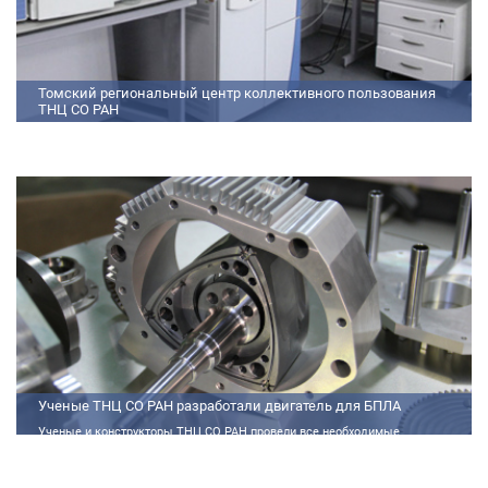
Томский региональный центр коллективного пользования
ТНЦ СО РАН
На базе Томского регионального центра коллективного пользования ТНЦ
СО РАН ведутся исследования атмосферы, исследования по физико-
химический анализу, материаловедению, радиоизмерению, спектроскопии
и осциллографии
Ученые ТНЦ СО РАН разработали двигатель для БПЛА
Ученые и конструкторы ТНЦ СО РАН провели все необходимые
теплофизические расчеты, подобрали материалы и компоненты из
доступного ассортимента, провели комплекс работ по численному
моделированию процессов смесеобразования и горения, а также