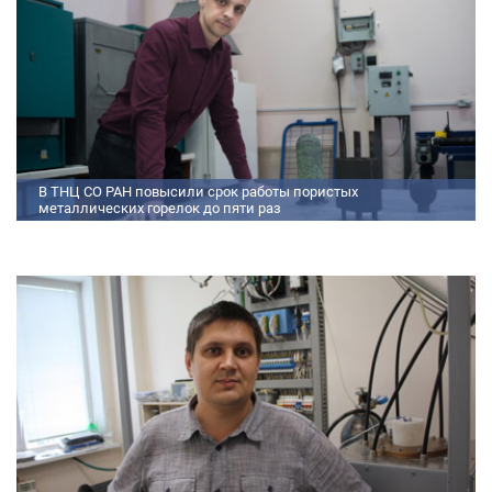
В ТНЦ СО РАН повысили срок работы пористых
металлических горелок до пяти раз
Междисциплинарный коллектив исследователей из Томского научного
центра СО РАН предложил эффективный способ микролегирования
пористых интерметаллидных горелок, получаемых методом
самораспространяющегося высокотемпературного синтеза (СВС).
Сначала ученые создали покрытие из диспрозия или иттрия на
поверхности металлических порошков, небольшая добавка которых
позволяет равномерно распределять микроконцентрацию
редкоземельных элементов по всему объем