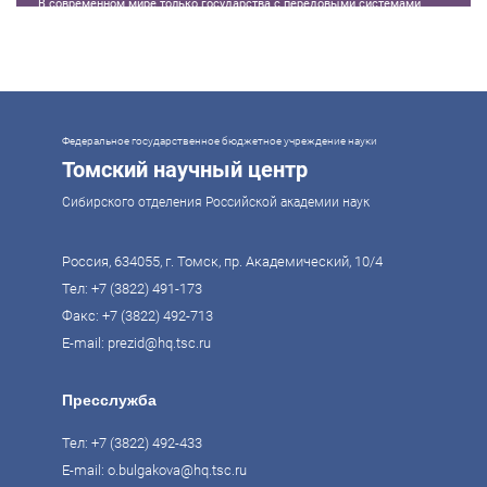
В современном мире только государства с передовыми системами
образования могут гарантировать свой суверенитет, улучшать
экономические показатели и совершать технологические прорывы. В то
же время управление сложной системой образования требует
комплексного подхода. Для этого президент России Владимир Путин
поручил правительству разработать Стратегию развития образования до
2036 года. Она должна объединить традиции отечественного образования
и сов
Федеральное государственное бюджетное учреждение науки
Томский научный центр
Сибирского отделения Российской академии наук
Россия, 634055, г. Томск, пр. Академический, 10/4
Тел:
+7 (3822) 491-173
Факс: +7 (3822) 492-713
E-mail:
prezid@hq.tsc.ru
Пресслужба
Тел:
+7 (3822) 492-433
E-mail:
o.bulgakova@hq.tsc.ru