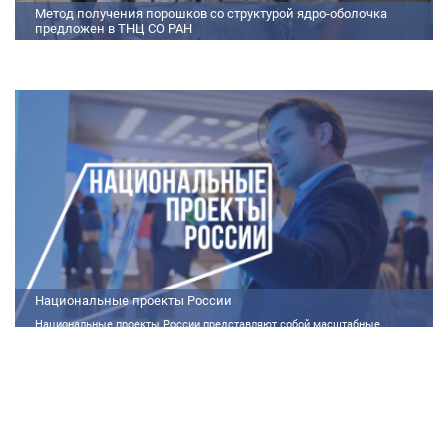
Метод получения порошков со структурой ядро-оболочка
предложен в ТНЦ СО РАН
Метод получения порошков со структурой ядро-оболочка предложен в
ТНЦ СО РАН Lorem ipsum dolor sit amet, consectetur adipiscing elit.
Praesent nec erat hendrerit, hendrerit orci et, dignissim mauris. Fusce
sollicitudin a dolor et bibendum. Suspendisse rutrum dui id vestibulum
aliquet. Vivamus imperdiet ligula id imperdiet molestie. Phasellus id convallis
purus, in condimentum felis. Phasellus hendrerit, arcu nec elementum
pretium, ipsum justo port
Национальные проекты России
Национальные проекты России представляют собой масштабные
государственные программы, направленные на развитие ключевых сфер
жизни общества. Эти долгосрочные инициативы, реализуемые по
поручению Президента России Владимира Путина, призваны внести
существенные изменения в экономику, социальную сферу и
инфраструктуру, а также улучшить качество жизни людей.