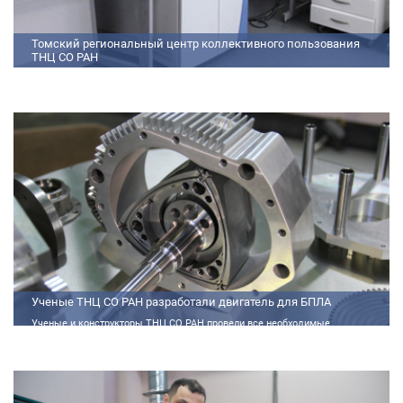
Томский региональный центр коллективного пользования
ТНЦ СО РАН
На базе Томского регионального центра коллективного пользования ТНЦ
СО РАН ведутся исследования атмосферы, исследования по физико-
химический анализу, материаловедению, радиоизмерению, спектроскопии
и осциллографии
Ученые ТНЦ СО РАН разработали двигатель для БПЛА
Ученые и конструкторы ТНЦ СО РАН провели все необходимые
теплофизические расчеты, подобрали материалы и компоненты из
доступного ассортимента, провели комплекс работ по численному
моделированию процессов смесеобразования и горения, а также
разработали конструкторскую документацию на опытный образец
двигателя.