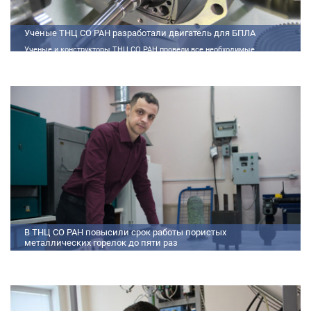
Ученые ТНЦ СО РАН разработали двигатель для БПЛА
Ученые и конструкторы ТНЦ СО РАН провели все необходимые
теплофизические расчеты, подобрали материалы и компоненты из
доступного ассортимента, провели комплекс работ по численному
моделированию процессов смесеобразования и горения, а также
разработали конструкторскую документацию на опытный образец
двигателя.
В ТНЦ СО РАН повысили срок работы пористых
металлических горелок до пяти раз
Междисциплинарный коллектив исследователей из Томского научного
центра СО РАН предложил эффективный способ микролегирования
пористых интерметаллидных горелок, получаемых методом
самораспространяющегося высокотемпературного синтеза (СВС).
Сначала ученые создали покрытие из диспрозия или иттрия на
поверхности металлических порошков, небольшая добавка которых