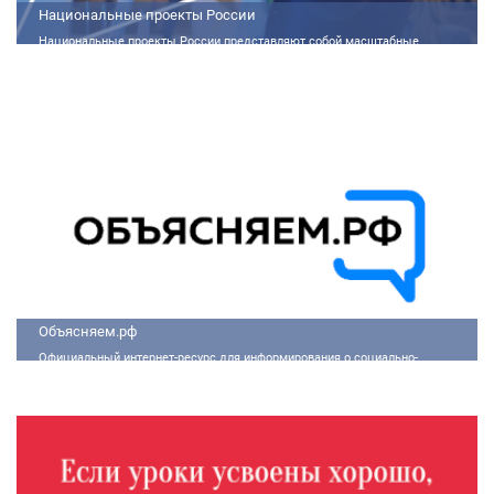
Национальные проекты России
Национальные проекты России представляют собой масштабные
государственные программы, направленные на развитие ключевых сфер
жизни общества. Эти долгосрочные инициативы, реализуемые по
поручению Президента России Владимира Путина, призваны внести
существенные изменения в экономику, социальную сферу и
инфраструктуру, а также улучшить качество жизни людей.
Объясняем.рф
Официальный интернет-ресурс для информирования о социально-
экономической ситуации в России.