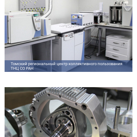
Томский региональный центр коллективного пользования
ТНЦ СО РАН
На базе Томского регионального центра коллективного пользования ТНЦ
СО РАН ведутся исследования атмосферы, исследования по физико-
химический анализу, материаловедению, радиоизмерению, спектроскопии
и осциллографии