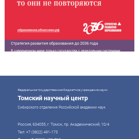
Стратегия развития образования до 2036 года
В современном мире только государства с передовыми системами
образования могут гарантировать свой суверенитет, улучшать
экономические показатели и совершать технологические прорывы. В то
же время управление сложной системой образования требует
комплексного подхода. Для этого президент России Владимир Путин
поручил правительству разработать Стратегию развития образования до
2036 года. Она должна объединить традиции отечественного образования
и сов
Федеральное государственное бюджетное учреждение науки
Томский научный центр
Сибирского отделения Российской академии наук
Россия, 634055, г. Томск, пр. Академический, 10/4
Тел:
+7 (3822) 491-173