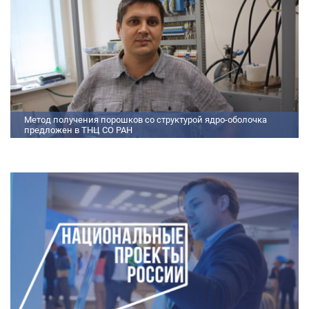
позволяет равномерно распределять микроконцентрацию
редкоземельных элементов по всему объем
Метод получения порошков со структурой ядро-оболочка
предложен в ТНЦ СО РАН
Метод получения порошков со структурой ядро-оболочка предложен в
ТНЦ СО РАН Lorem ipsum dolor sit amet, consectetur adipiscing elit.
Praesent nec erat hendrerit, hendrerit orci et, dignissim mauris. Fusce
sollicitudin a dolor et bibendum. Suspendisse rutrum dui id vestibulum
aliquet. Vivamus imperdiet ligula id imperdiet molestie. Phasellus id convallis
purus, in condimentum felis. Phasellus hendrerit, arcu nec elementum
pretium, ipsum justo port