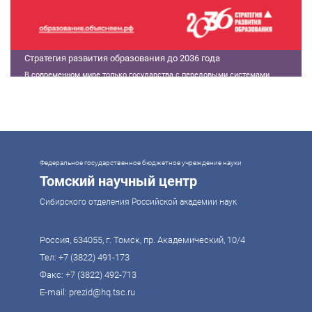
Стратегия развития образования до 2036 года
В современном мире только государства с передовыми системами
образования могут гарантировать свой суверенитет, улучшать
экономические показатели и совершать технологические прорывы. В то
же время управление сложной системой образования требует
комплексного подхода. Для этого президент России Владимир Путин
поручил правительству разработать Стратегию развития образования до
2036 года. Она должна объединить традиции отечественного образования
и сов
Федеральное государственное бюджетное учреждение науки
Томский научный центр
Сибирского отделения Российской академии наук
Россия, 634055, г. Томск, пр. Академический, 10/4
Тел:
+7 (3822) 491-173
Факс: +7 (3822) 492-713
E-mail:
prezid@hq.tsc.ru