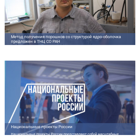
Метод получения порошков со структурой ядро-оболочка
предложен в ТНЦ СО РАН
Метод получения порошков со структурой ядро-оболочка предложен в
ТНЦ СО РАН Lorem ipsum dolor sit amet, consectetur adipiscing elit.
Praesent nec erat hendrerit, hendrerit orci et, dignissim mauris. Fusce
sollicitudin a dolor et bibendum. Suspendisse rutrum dui id vestibulum
aliquet. Vivamus imperdiet ligula id imperdiet molestie. Phasellus id convallis
purus, in condimentum felis. Phasellus hendrerit, arcu nec elementum
pretium, ipsum justo port
Национальные проекты России
Национальные проекты России представляют собой масштабные
государственные программы, направленные на развитие ключевых сфер