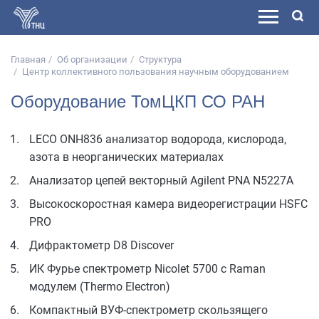
Главная
Об организации
Структура
Центр коллективного пользования научным оборудованием
Оборудование ТомЦКП СО РАН
LECO ONH836 анализатор водорода, кислорода,
азота в неорганических материалах
Анализатор цепей векторный Agilent PNA N5227A
Высокоскоростная камера видеорегистрации HSFC
PRO
Дифрактометр D8 Discover
ИК Фурье спектрометр Nicolet 5700 с Raman
модулем (Thermo Electron)
Компактный ВУФ-спектрометр скользящего