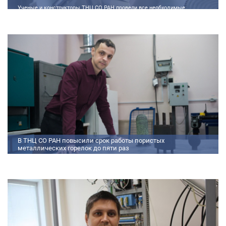
Ученые и конструкторы ТНЦ СО РАН провели все необходимые
теплофизические расчеты, подобрали материалы и компоненты из
доступного ассортимента, провели комплекс работ по численному
моделированию процессов смесеобразования и горения, а также
разработали конструкторскую документацию на опытный образец
двигателя.
В ТНЦ СО РАН повысили срок работы пористых
металлических горелок до пяти раз
Междисциплинарный коллектив исследователей из Томского научного
центра СО РАН предложил эффективный способ микролегирования
пористых интерметаллидных горелок, получаемых методом
самораспространяющегося высокотемпературного синтеза (СВС).
Сначала ученые создали покрытие из диспрозия или иттрия на
поверхности металлических порошков, небольшая добавка которых
позволяет равномерно распределять микроконцентрацию
редкоземельных элементов по всему объем