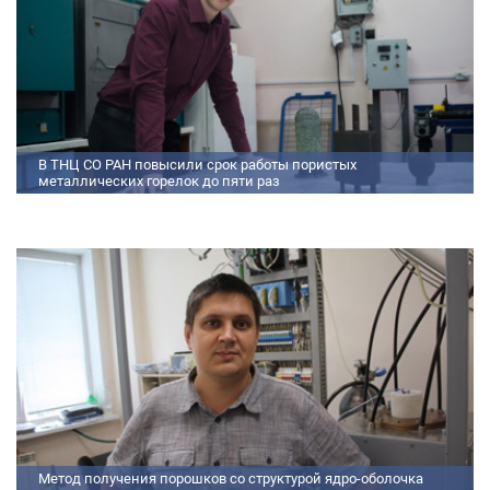
В ТНЦ СО РАН повысили срок работы пористых
металлических горелок до пяти раз
Междисциплинарный коллектив исследователей из Томского научного
центра СО РАН предложил эффективный способ микролегирования
пористых интерметаллидных горелок, получаемых методом
самораспространяющегося высокотемпературного синтеза (СВС).
Сначала ученые создали покрытие из диспрозия или иттрия на
поверхности металлических порошков, небольшая добавка которых
позволяет равномерно распределять микроконцентрацию
редкоземельных элементов по всему объем
Метод получения порошков со структурой ядро-оболочка