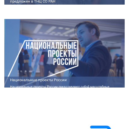
предложен в ТНЦ СО РАН
Метод получения порошков со структурой ядро-оболочка предложен в
ТНЦ СО РАН Lorem ipsum dolor sit amet, consectetur adipiscing elit.
Praesent nec erat hendrerit, hendrerit orci et, dignissim mauris. Fusce
sollicitudin a dolor et bibendum. Suspendisse rutrum dui id vestibulum
aliquet. Vivamus imperdiet ligula id imperdiet molestie. Phasellus id convallis
purus, in condimentum felis. Phasellus hendrerit, arcu nec elementum
pretium, ipsum justo port
Национальные проекты России
Национальные проекты России представляют собой масштабные
государственные программы, направленные на развитие ключевых сфер
жизни общества. Эти долгосрочные инициативы, реализуемые по
поручению Президента России Владимира Путина, призваны внести
существенные изменения в экономику, социальную сферу и
инфраструктуру, а также улучшить качество жизни людей.