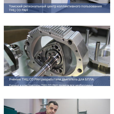
Томский региональный центр коллективного пользования
ТНЦ СО РАН
На базе Томского регионального центра коллективного пользования ТНЦ
СО РАН ведутся исследования атмосферы, исследования по физико-
химический анализу, материаловедению, радиоизмерению, спектроскопии
и осциллографии
Ученые ТНЦ СО РАН разработали двигатель для БПЛА
Ученые и конструкторы ТНЦ СО РАН провели все необходимые
теплофизические расчеты, подобрали материалы и компоненты из
доступного ассортимента, провели комплекс работ по численному
моделированию процессов смесеобразования и горения, а также
разработали конструкторскую документацию на опытный образец
двигателя.