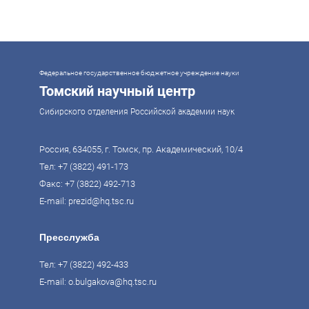
экономические показатели и совершать технологические прорывы. В то
же время управление сложной системой образования требует
комплексного подхода. Для этого президент России Владимир Путин
поручил правительству разработать Стратегию развития образования до
2036 года. Она должна объединить традиции отечественного образования
и сов
Федеральное государственное бюджетное учреждение науки
Томский научный центр
Сибирского отделения Российской академии наук
Россия, 634055, г. Томск, пр. Академический, 10/4
Тел:
+7 (3822) 491-173
Факс: +7 (3822) 492-713
E-mail:
prezid@hq.tsc.ru
Пресслужба
Тел:
+7 (3822) 492-433
E-mail:
o.bulgakova@hq.tsc.ru