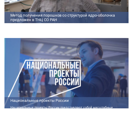
Метод получения порошков со структурой ядро-оболочка
предложен в ТНЦ СО РАН
Метод получения порошков со структурой ядро-оболочка предложен в
ТНЦ СО РАН Lorem ipsum dolor sit amet, consectetur adipiscing elit.
Praesent nec erat hendrerit, hendrerit orci et, dignissim mauris. Fusce
sollicitudin a dolor et bibendum. Suspendisse rutrum dui id vestibulum
aliquet. Vivamus imperdiet ligula id imperdiet molestie. Phasellus id convallis
purus, in condimentum felis. Phasellus hendrerit, arcu nec elementum
pretium, ipsum justo port
Национальные проекты России
Национальные проекты России представляют собой масштабные
государственные программы, направленные на развитие ключевых сфер
жизни общества. Эти долгосрочные инициативы, реализуемые по
поручению Президента России Владимира Путина, призваны внести
существенные изменения в экономику, социальную сферу и
инфраструктуру, а также улучшить качество жизни людей.