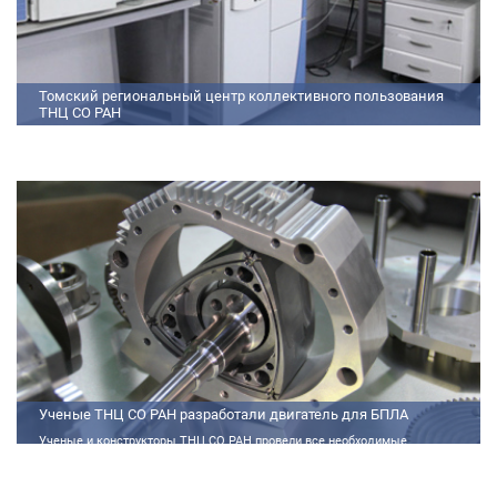
Томский региональный центр коллективного пользования
ТНЦ СО РАН
На базе Томского регионального центра коллективного пользования ТНЦ
СО РАН ведутся исследования атмосферы, исследования по физико-
химический анализу, материаловедению, радиоизмерению, спектроскопии
и осциллографии
Ученые ТНЦ СО РАН разработали двигатель для БПЛА
Ученые и конструкторы ТНЦ СО РАН провели все необходимые
теплофизические расчеты, подобрали материалы и компоненты из
доступного ассортимента, провели комплекс работ по численному
моделированию процессов смесеобразования и горения, а также