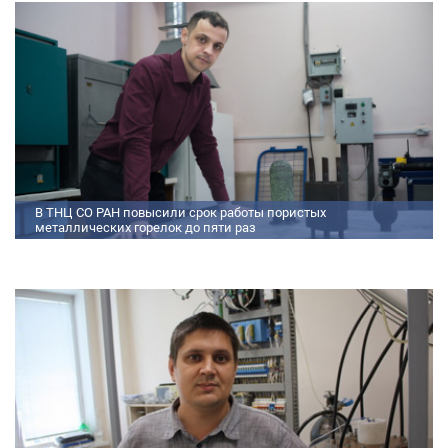
разработали конструкторскую документацию на опытный образец
двигателя.
В ТНЦ СО РАН повысили срок работы пористых
металлических горелок до пяти раз
Междисциплинарный коллектив исследователей из Томского научного
центра СО РАН предложил эффективный способ микролегирования
пористых интерметаллидных горелок, получаемых методом
самораспространяющегося высокотемпературного синтеза (СВС).
Сначала ученые создали покрытие из диспрозия или иттрия на
поверхности металлических порошков, небольшая добавка которых
позволяет равномерно распределять микроконцентрацию
редкоземельных элементов по всему объем