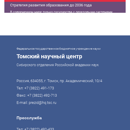
Стратегия развития образования до 2036 года
В современном мире только государства с передовыми системами
образования могут гарантировать свой суверенитет, улучшать
экономические показатели и совершать технологические прорывы. В то
же время управление сложной системой образования требует
комплексного подхода. Для этого президент России Владимир Путин
поручил правительству разработать Стратегию развития образования до
2036 года. Она должна объединить традиции отечественного образования
и сов
Федеральное государственное бюджетное учреждение науки
Томский научный центр
Сибирского отделения Российской академии наук
Россия, 634055, г. Томск, пр. Академический, 10/4
Тел:
+7 (3822) 491-173
Факс: +7 (3822) 492-713
E-mail:
prezid@hq.tsc.ru
Пресслужба
Тел:
+7 (3822) 492-433