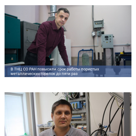
моделированию процессов смесеобразования и горения, а также
разработали конструкторскую документацию на опытный образец
двигателя.
В ТНЦ СО РАН повысили срок работы пористых
металлических горелок до пяти раз
Междисциплинарный коллектив исследователей из Томского научного
центра СО РАН предложил эффективный способ микролегирования
пористых интерметаллидных горелок, получаемых методом
самораспространяющегося высокотемпературного синтеза (СВС).
Сначала ученые создали покрытие из диспрозия или иттрия на
поверхности металлических порошков, небольшая добавка которых
позволяет равномерно распределять микроконцентрацию
редкоземельных элементов по всему объем