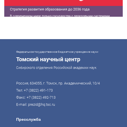
Стратегия развития образования до 2036 года
В современном мире только государства с передовыми системами
образования могут гарантировать свой суверенитет, улучшать
экономические показатели и совершать технологические прорывы. В то
же время управление сложной системой образования требует
комплексного подхода. Для этого президент России Владимир Путин
поручил правительству разработать Стратегию развития образования до
2036 года. Она должна объединить традиции отечественного образования
и сов
Федеральное государственное бюджетное учреждение науки
Томский научный центр
Сибирского отделения Российской академии наук
Россия, 634055, г. Томск, пр. Академический, 10/4
Тел:
+7 (3822) 491-173
Факс: +7 (3822) 492-713
E-mail:
prezid@hq.tsc.ru
Пресслужба