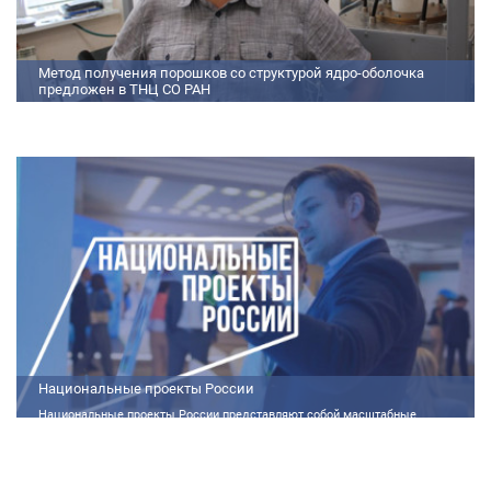
Метод получения порошков со структурой ядро-оболочка
предложен в ТНЦ СО РАН
Метод получения порошков со структурой ядро-оболочка предложен в
ТНЦ СО РАН Lorem ipsum dolor sit amet, consectetur adipiscing elit.
Praesent nec erat hendrerit, hendrerit orci et, dignissim mauris. Fusce
sollicitudin a dolor et bibendum. Suspendisse rutrum dui id vestibulum
aliquet. Vivamus imperdiet ligula id imperdiet molestie. Phasellus id convallis
purus, in condimentum felis. Phasellus hendrerit, arcu nec elementum
pretium, ipsum justo port
Национальные проекты России
Национальные проекты России представляют собой масштабные
государственные программы, направленные на развитие ключевых сфер
жизни общества. Эти долгосрочные инициативы, реализуемые по
поручению Президента России Владимира Путина, призваны внести
существенные изменения в экономику, социальную сферу и
инфраструктуру, а также улучшить качество жизни людей.