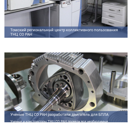
Томский региональный центр коллективного пользования
ТНЦ СО РАН
На базе Томского регионального центра коллективного пользования ТНЦ
СО РАН ведутся исследования атмосферы, исследования по физико-
химический анализу, материаловедению, радиоизмерению, спектроскопии
и осциллографии
Ученые ТНЦ СО РАН разработали двигатель для БПЛА
Ученые и конструкторы ТНЦ СО РАН провели все необходимые
теплофизические расчеты, подобрали материалы и компоненты из
доступного ассортимента, провели комплекс работ по численному